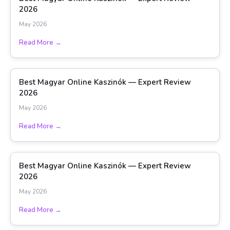
2026
May 2026
Read More →
Best Magyar Online Kaszinók — Expert Review
2026
May 2026
Read More →
Best Magyar Online Kaszinók — Expert Review
2026
May 2026
Read More →