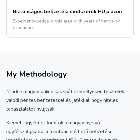
Biztonságos befizetési módszerek HU piacon
Expert knowledge in this area with years of hands-on
experience.
My Methodology
Minden magyar online kaszinót személyesen tesztelek,
valódi pénzes befizetéssel és játékkal, hogy hiteles
tapasztalatot nyújtsak
Kiemelt figyelmet fordítok a magyar nyelvű
ügyfélszolgálatra, a forintban elérhető befizetési