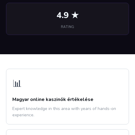
4.9 ★
RATING
📊
Magyar online kaszinók értékelése
Expert knowledge in this area with years of hands-on
experience.