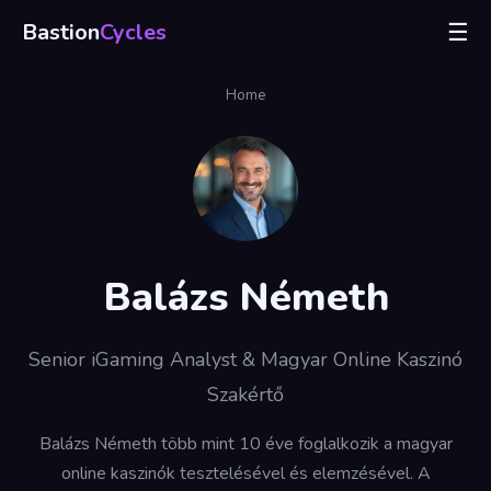
Bastion
Cycles
☰
Home
Balázs Németh
Senior iGaming Analyst & Magyar Online Kaszinó
Szakértő
Balázs Németh több mint 10 éve foglalkozik a magyar
online kaszinók tesztelésével és elemzésével. A