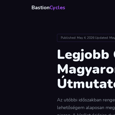
Bastion
Cycles
Published: May 4, 2026
·
Updated: May
Legjobb 
Magyaror
Útmutat
Az utóbbi időszakban renget
lehetőségem alaposan megvi