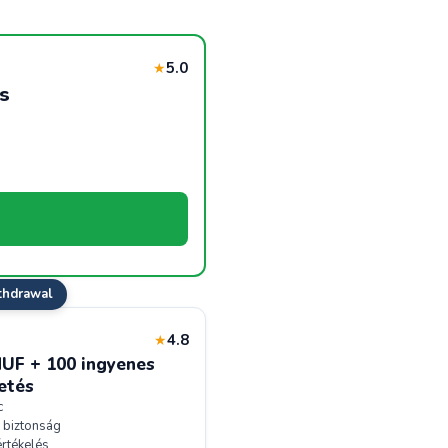
5.0
★
s
thdrawal
4.8
★
UF + 100 ingyenes
etés
c
 biztonság
értékelés