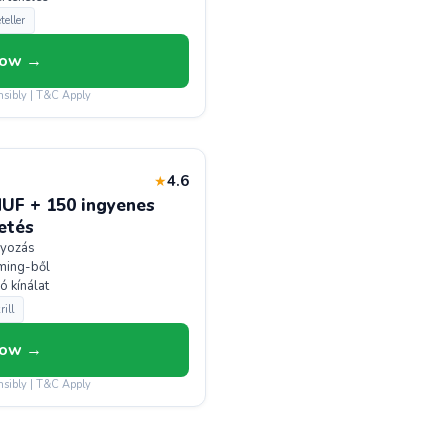
teller
Now →
nsibly | T&C Apply
4.6
★
UF + 150 ingyenes
etés
lyozás
aming-ből
ó kínálat
rill
Now →
nsibly | T&C Apply