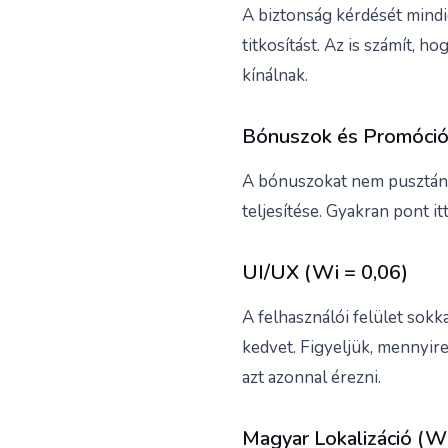
A biztonság kérdését mind
titkosítást. Az is számít, h
kínálnak.
Bónuszok és Promóció
A bónuszokat nem pusztán a 
teljesítése. Gyakran pont it
UI/UX (Wi = 0,06)
A felhasználói felület sokk
kedvet. Figyeljük, mennyire
azt azonnal érezni.
Magyar Lokalizáció (Wi