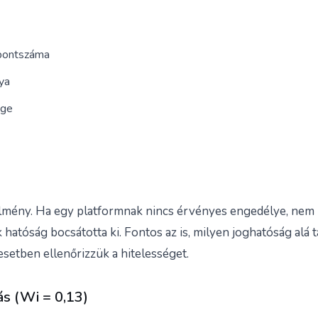
 pontszáma
ya
ege
lmény. Ha egy platformnak nincs érvényes engedélye, nem k
hatóság bocsátotta ki. Fontos az is, milyen joghatóság alá 
setben ellenőrizzük a hitelességet.
ás (Wi = 0,13)