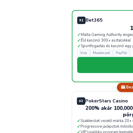
Bet365
#1
✓
Malta Gaming Authority enged
✓
Élő kaszinó 300+ asztalokkal
✓
Sportfogadás és kaszinó egy
Visa
Mastercard
PayPal
🎰 Be
PokerStars Casino
#2
200% akár 100,000
pör
✓
Szakterület vezető márka 20+ 
✓
Progressive jackpotok millióka
✓
VIP lojalitási program kiemel