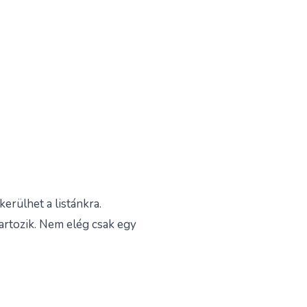
erülhet a listánkra.
tartozik. Nem elég csak egy